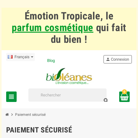
Émotion Tropicale, le
parfum cosmétique
qui fait
du bien !
Français
person
Connexion
Blog
0
view_headline
search
chevron_right
Paiement sécurisé
PAIEMENT SÉCURISÉ