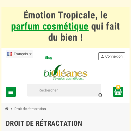
Émotion Tropicale, le
parfum cosmétique
qui fait
du bien !
Français
person
Connexion
Blog
0
view_headline
search
chevron_right
Droit de rétractation
DROIT DE RÉTRACTATION