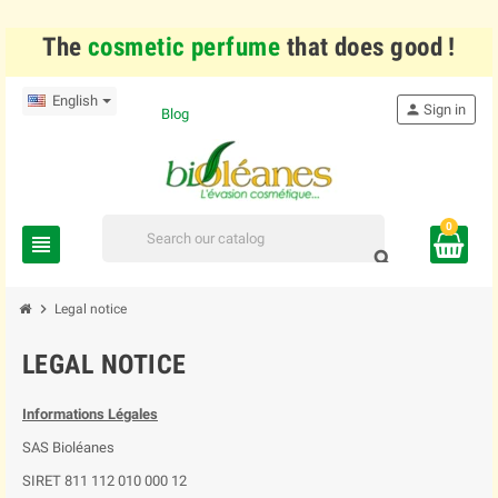
The
cosmetic perfume
that does good !
English
person
Sign in
Blog
0
view_headline
search
chevron_right
Legal notice
LEGAL NOTICE
Informations Légales
SAS Bioléanes
SIRET 811 112 010 000 12