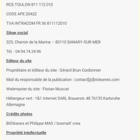
RCS TOULON 811 112 010
CODE APE 2042Z
TVA INTRACOM FR 56 811112010
Siège social
325, Chemin de la Marine – 83110 SANARY-SUR-MER
Tél. : 04.94.74.34.96
Editeur du site
Propriétaire et éditeur du site : Gérard Brun-Cordonnier
Mail du responsable de la publication : contact[@]bioleanes.com
Webmaster du site : Florian Muscat
Hébergeur vert : 1&1 Internet SARL Brauerstr. 48 76135 Karlsruhe
Allemagne
Crédits photos
BiOléanes et Philippe MAS / boomah’ crea
Propriété intellectuelle