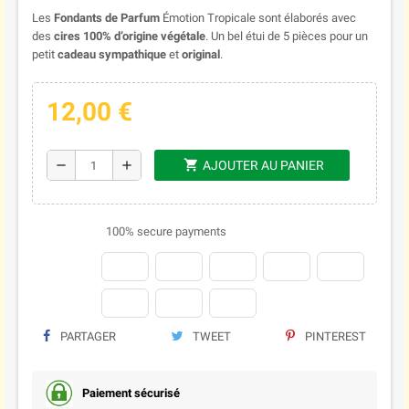
Les
Fondants de Parfum
Émotion Tropicale sont élaborés avec
des
cires 100% d’origine végétale
. Un bel étui de 5 pièces pour un
petit
cadeau sympathique
et
original
.
12,00 €
shopping_cart
remove
add
AJOUTER AU PANIER
100% secure payments
PARTAGER
TWEET
PINTEREST
Paiement sécurisé