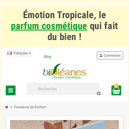
Émotion Tropicale, le
parfum cosmétique
qui fait
du bien !
Français
person
Connexion
Blog
0
view_headline
search
chevron_right
Fondants de Parfum