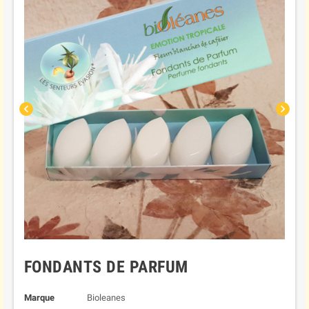
chevron_left
chevron_right
FONDANTS DE PARFUM
Marque
Bioleanes